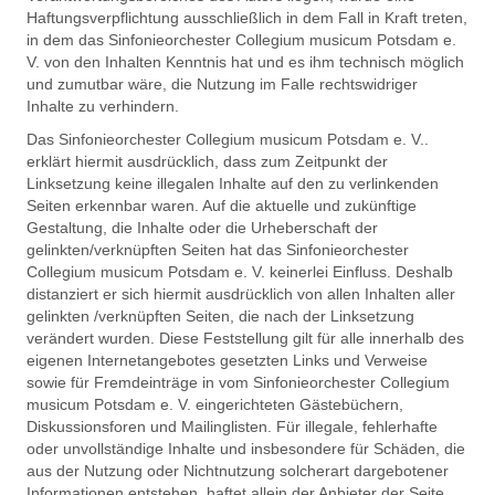
Haftungsverpflichtung ausschließlich in dem Fall in Kraft treten,
in dem das Sinfonieorchester Collegium musicum Potsdam e.
V. von den Inhalten Kenntnis hat und es ihm technisch möglich
und zumutbar wäre, die Nutzung im Falle rechtswidriger
Inhalte zu verhindern.
Das Sinfonieorchester Collegium musicum Potsdam e. V..
erklärt hiermit ausdrücklich, dass zum Zeitpunkt der
Linksetzung keine illegalen Inhalte auf den zu verlinkenden
Seiten erkennbar waren. Auf die aktuelle und zukünftige
Gestaltung, die Inhalte oder die Urheberschaft der
gelinkten/verknüpften Seiten hat das Sinfonieorchester
Collegium musicum Potsdam e. V. keinerlei Einfluss. Deshalb
distanziert er sich hiermit ausdrücklich von allen Inhalten aller
gelinkten /verknüpften Seiten, die nach der Linksetzung
verändert wurden. Diese Feststellung gilt für alle innerhalb des
eigenen Internetangebotes gesetzten Links und Verweise
sowie für Fremdeinträge in vom Sinfonieorchester Collegium
musicum Potsdam e. V. eingerichteten Gästebüchern,
Diskussionsforen und Mailinglisten. Für illegale, fehlerhafte
oder unvollständige Inhalte und insbesondere für Schäden, die
aus der Nutzung oder Nichtnutzung solcherart dargebotener
Informationen entstehen, haftet allein der Anbieter der Seite,